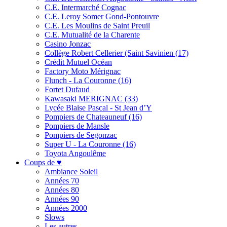
C.E. Intermarché Cognac
C.E. Leroy Somer Gond-Pontouvre
C.E. Les Moulins de Saint Preuil
C.E. Mutualité de la Charente
Casino Jonzac
Collège Robert Cellerier (Saint Savinien (17)
Crédit Mutuel Océan
Factory Moto Mérignac
Flunch - La Couronne (16)
Fortet Dufaud
Kawasaki MERIGNAC (33)
Lycée Blaise Pascal - St Jean d’Y
Pompiers de Chateauneuf (16)
Pompiers de Mansle
Pompiers de Segonzac
Super U - La Couronne (16)
Toyota Angoulême
Coups de ♥
Ambiance Soleil
Années 70
Années 80
Années 90
Années 2000
Slows
Les autres