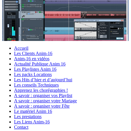
Accueil
Les Clients Anim-16
Anim-16 en vidéos
Actualité Publique Anim 16
Les Playlistes Anim 16
Les packs Locations
Les Hits d’hier et d’aujourd’hui
Les conseils Techniques
Apprenez les chorégraphies !
A savoir : organiser vos Playlist
A savoir : organiser votre Mariage
A savoir : organiser votre Fête
Le matériel Anim 16
Les prestations
Les Liens Anim-16
Contact