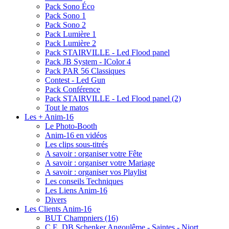
Pack Sono Éco
Pack Sono 1
Pack Sono 2
Pack Lumière 1
Pack Lumière 2
Pack STAIRVILLE - Led Flood panel
Pack JB System - IColor 4
Pack PAR 56 Classiques
Contest - Led Gun
Pack Conférence
Pack STAIRVILLE - Led Flood panel (2)
Tout le matos
Les + Anim-16
Le Photo-Booth
Anim-16 en vidéos
Les clips sous-titrés
A savoir : organiser votre Fête
A savoir : organiser votre Mariage
A savoir : organiser vos Playlist
Les conseils Techniques
Les Liens Anim-16
Divers
Les Clients Anim-16
BUT Champniers (16)
C.E. DB Schenker Angoulême - Saintes - Niort