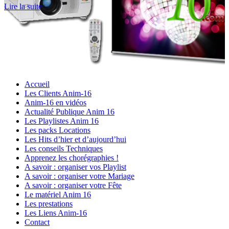
Lire la suite
Accueil
Les Clients Anim-16
Anim-16 en vidéos
Actualité Publique Anim 16
Les Playlistes Anim 16
Les packs Locations
Les Hits d’hier et d’aujourd’hui
Les conseils Techniques
Apprenez les chorégraphies !
A savoir : organiser vos Playlist
A savoir : organiser votre Mariage
A savoir : organiser votre Fête
Le matériel Anim 16
Les prestations
Les Liens Anim-16
Contact