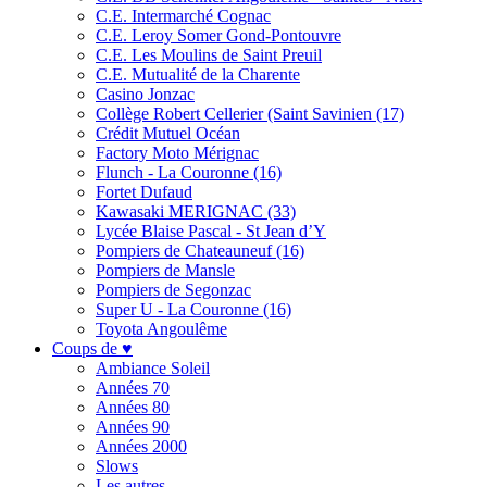
C.E. Intermarché Cognac
C.E. Leroy Somer Gond-Pontouvre
C.E. Les Moulins de Saint Preuil
C.E. Mutualité de la Charente
Casino Jonzac
Collège Robert Cellerier (Saint Savinien (17)
Crédit Mutuel Océan
Factory Moto Mérignac
Flunch - La Couronne (16)
Fortet Dufaud
Kawasaki MERIGNAC (33)
Lycée Blaise Pascal - St Jean d’Y
Pompiers de Chateauneuf (16)
Pompiers de Mansle
Pompiers de Segonzac
Super U - La Couronne (16)
Toyota Angoulême
Coups de ♥
Ambiance Soleil
Années 70
Années 80
Années 90
Années 2000
Slows
Les autres