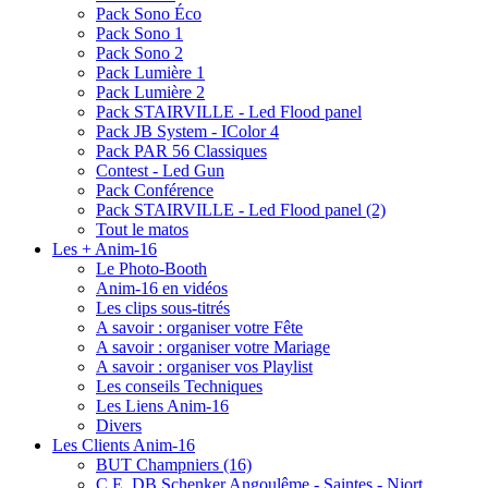
Pack Sono Éco
Pack Sono 1
Pack Sono 2
Pack Lumière 1
Pack Lumière 2
Pack STAIRVILLE - Led Flood panel
Pack JB System - IColor 4
Pack PAR 56 Classiques
Contest - Led Gun
Pack Conférence
Pack STAIRVILLE - Led Flood panel (2)
Tout le matos
Les + Anim-16
Le Photo-Booth
Anim-16 en vidéos
Les clips sous-titrés
A savoir : organiser votre Fête
A savoir : organiser votre Mariage
A savoir : organiser vos Playlist
Les conseils Techniques
Les Liens Anim-16
Divers
Les Clients Anim-16
BUT Champniers (16)
C.E. DB Schenker Angoulême - Saintes - Niort