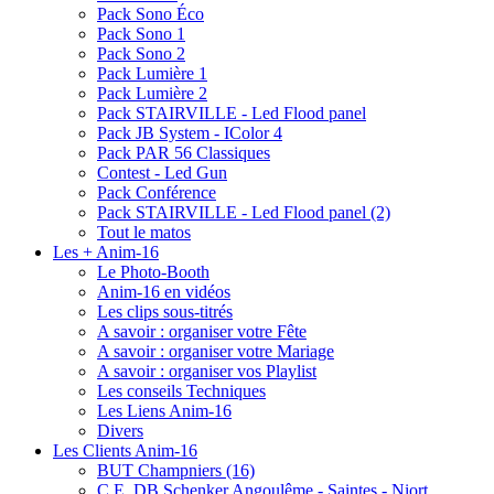
Pack Sono Éco
Pack Sono 1
Pack Sono 2
Pack Lumière 1
Pack Lumière 2
Pack STAIRVILLE - Led Flood panel
Pack JB System - IColor 4
Pack PAR 56 Classiques
Contest - Led Gun
Pack Conférence
Pack STAIRVILLE - Led Flood panel (2)
Tout le matos
Les + Anim-16
Le Photo-Booth
Anim-16 en vidéos
Les clips sous-titrés
A savoir : organiser votre Fête
A savoir : organiser votre Mariage
A savoir : organiser vos Playlist
Les conseils Techniques
Les Liens Anim-16
Divers
Les Clients Anim-16
BUT Champniers (16)
C.E. DB Schenker Angoulême - Saintes - Niort