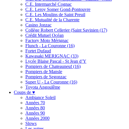
C.E. Intermarché Cognac
C.E. Leroy Somer Gond-Pontouvre
C.E. Les Moulins de Saint Preuil
C.E. Mutualité de la Charente
Casino Jonzac
Collège Robert Cellerier (Saint Savinien (17)
Crédit Mutuel Océan
Factory Moto Mérignac
Flunch - La Couronne (16)
Fortet Dufaud
Kawasaki MERIGNAC (33)
Lycée Blaise Pascal - St Jean d’Y
Pompiers de Chateauneuf (16)
Pompiers de Mansle
Pompiers de Segonzac
Super U - La Couronne (16)
Toyota Angoulême
Coups de ♥
Ambiance Soleil
Années 70
Années 80
Années 90
Années 2000
Slows
Les autres