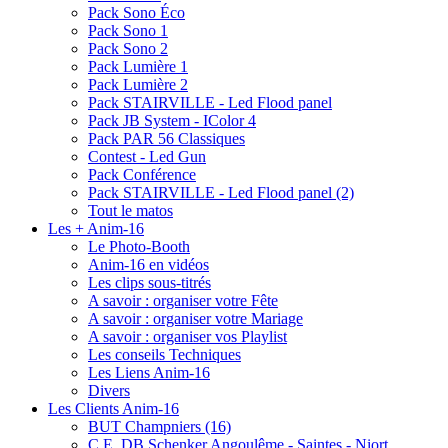
Pack Sono Éco
Pack Sono 1
Pack Sono 2
Pack Lumière 1
Pack Lumière 2
Pack STAIRVILLE - Led Flood panel
Pack JB System - IColor 4
Pack PAR 56 Classiques
Contest - Led Gun
Pack Conférence
Pack STAIRVILLE - Led Flood panel (2)
Tout le matos
Les + Anim-16
Le Photo-Booth
Anim-16 en vidéos
Les clips sous-titrés
A savoir : organiser votre Fête
A savoir : organiser votre Mariage
A savoir : organiser vos Playlist
Les conseils Techniques
Les Liens Anim-16
Divers
Les Clients Anim-16
BUT Champniers (16)
C.E. DB Schenker Angoulême - Saintes - Niort