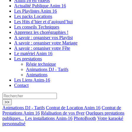
Anim-16 en vidéos
Actualité Publique Anim 16
Les Playlistes Anim 16
Les packs Locations
Les Hits d’hier et d’aujourd’hui
Les conseils Techniques
Apprenez les chorégraphies !
A savoir : organiser vos Playlist
A savoir : organiser votre Mariage
A savoir : organiser votre Fête
Le matériel Anim 16
Les prestations
Régie technique
Animations DJ - Tarifs
Animations
Les Liens Anim-16
Contact
Animations DJ - Tarifs
Contrat de Location Anim 16
Contrat de
Prestations Anim 16
Réalisation de vos flyer
Quelques prestations
publiques...
Les installations Anim-16
PhotoBooth
Votre karaoké
personnalisé