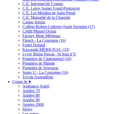
C.E. Intermarché Cognac
C.E. Leroy Somer Gond-Pontouvre
C.E. Les Moulins de Saint Preuil
C.E. Mutualité de la Charente
Casino Jonzac
Collège Robert Cellerier (Saint Savinien (17)
Crédit Mutuel Océan
Factory Moto Mérignac
Flunch - La Couronne (16)
Fortet Dufaud
Kawasaki MERIGNAC (33)
Lycée Blaise Pascal - St Jean d’Y
Pompiers de Chateauneuf (16)
Pompiers de Mansle
Pompiers de Segonzac
Super U - La Couronne (16)
Toyota Angoulême
Coups de ♥
Ambiance Soleil
Années 70
Années 80
Années 90
Années 2000
Slows
Les autres