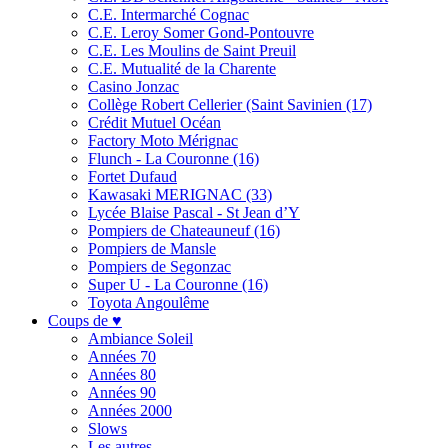
C.E. Intermarché Cognac
C.E. Leroy Somer Gond-Pontouvre
C.E. Les Moulins de Saint Preuil
C.E. Mutualité de la Charente
Casino Jonzac
Collège Robert Cellerier (Saint Savinien (17)
Crédit Mutuel Océan
Factory Moto Mérignac
Flunch - La Couronne (16)
Fortet Dufaud
Kawasaki MERIGNAC (33)
Lycée Blaise Pascal - St Jean d’Y
Pompiers de Chateauneuf (16)
Pompiers de Mansle
Pompiers de Segonzac
Super U - La Couronne (16)
Toyota Angoulême
Coups de ♥
Ambiance Soleil
Années 70
Années 80
Années 90
Années 2000
Slows
Les autres