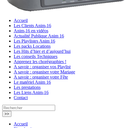
Accueil
Les Clients Anim-16
Anim-16 en vidéos
Actualité Publique Anim 16
Les Playlistes Anim 16
Les packs Locations
Les Hits d’hier et d’aujourd’hui
Les conseils Techniques
Apprenez les chorégraphies !
A savoir : organiser vos Playlist
A savoir : organiser votre Mariage
A savoir : organiser votre Fête
Le matériel Anim 16
Les prestations
Les Liens Anim-16
Contact
Accueil