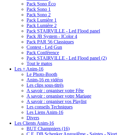
Pack Sono Éco
Pack Sono 1
Pack Sono 2
Pack Lumière 1
Pack Lumière 2
Pack STAIRVILLE - Led Flood panel
Pack JB System - IColor 4
Pack PAR 56 Classiques
Contest - Led Gun
Pack Conférence
Pack STAIRVILLE - Led Flood panel (2)
Tout le matos
Les + Anim-16
Le Photo-Booth
Anim-16 en vidéos
Les clips sous-titrés
A savoir : organiser votre Fête
A savoir : organiser votre Mariage
A savoir : organiser vos Playlist
Les conseils Techniques
Les Liens Anim-16
Divers
Les Clients Anim-16
BUT Champniers (16)
C.E. DB Schenker Angoulême - Saintes - Niort