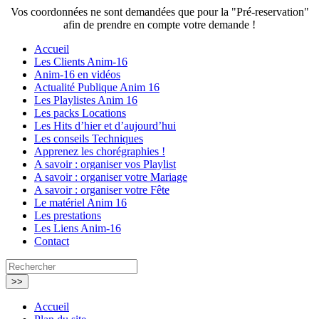
Vos coordonnées ne sont demandées que pour la "Pré-reservation"
afin de prendre en compte votre demande !
Pack Sono
Accueil
2:
150 €
Les Clients Anim-16
Anim-16 en vidéos
Ensemble sono
Actualité Publique Anim 16
stéréo 300 W rms
Les Playlistes Anim 16
+300 Wrms
Les packs Locations
(caisson de basse
Les Hits d’hier et d’aujourd’hui
en plus du Pack Sono) (Pour 70-80 personnes environ)
Les conseils Techniques
Apprenez les chorégraphies !
A savoir : organiser vos Playlist
A savoir : organiser votre Mariage
Pack Lumière
A savoir : organiser votre Fête
1:
50 €
Le matériel Anim 16
Les prestations
Avec cet ensemble
Les Liens Anim-16
de jeux de
Contact
lumières, donnez
de la couleur à
votre soirée.
Accueil
Pack Lumière