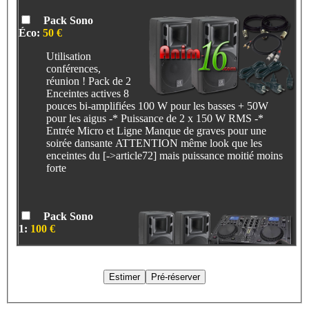
Pack Sono
Éco:
50 €
Utilisation
conférences,
réunion ! Pack de 2
Enceintes actives 8
pouces bi-amplifiées 100 W pour les basses + 50W
pour les aigus -* Puissance de 2 x 150 W RMS -*
Entrée Micro et Ligne Manque de graves pour une
soirée dansante ATTENTION même look que les
enceintes du [->article72] mais puissance moitié moins
forte
Pack Sono
1:
100 €
Ensemble sono
stéréo 300 W rms
(Pour 40 personnes
environ, 50-60
max)