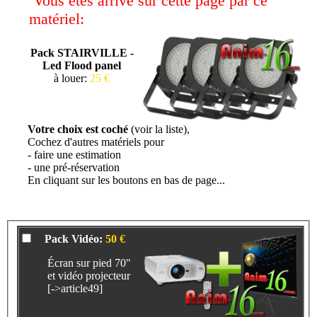
Vous etes arrivé sur cette page par ce
matériel:
Pack STAIRVILLE -
Led Flood panel
à louer:
25 €
Votre choix est coché
(voir la liste),
Cochez d'autres matériels pour
- faire une estimation
- une pré-réservation
En cliquant sur les boutons en bas de page...
Pack Vidéo:
50 €
Écran sur pied 70"
et vidéo projecteur
[->article49]