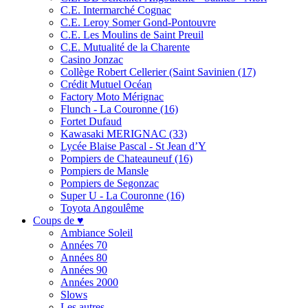
C.E. Intermarché Cognac
C.E. Leroy Somer Gond-Pontouvre
C.E. Les Moulins de Saint Preuil
C.E. Mutualité de la Charente
Casino Jonzac
Collège Robert Cellerier (Saint Savinien (17)
Crédit Mutuel Océan
Factory Moto Mérignac
Flunch - La Couronne (16)
Fortet Dufaud
Kawasaki MERIGNAC (33)
Lycée Blaise Pascal - St Jean d’Y
Pompiers de Chateauneuf (16)
Pompiers de Mansle
Pompiers de Segonzac
Super U - La Couronne (16)
Toyota Angoulême
Coups de ♥
Ambiance Soleil
Années 70
Années 80
Années 90
Années 2000
Slows
Les autres