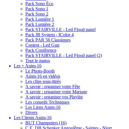
Pack Sono Éco
Pack Sono 1
Pack Sono 2
Pack Lumière 1
Pack Lumière 2
Pack STAIRVILLE - Led Flood panel
Pack JB System - IColor 4
Pack PAR 56 Classiques
Contest - Led Gun
Pack Conférence
Pack STAIRVILLE - Led Flood panel (2)
Tout le matos
Les + Anim-16
Le Photo-Booth
Anim-16 en vidéos
Les clips sous-titrés
A savoir : organiser votre Fête
A savoir : organiser votre Mariage
A savoir : organiser vos Playlist
Les conseils Techniques
Les Liens Anim-16
Divers
Les Clients Anim-16
BUT Champniers (16)
C.E. DB Schenker Angoulême - Saintes - Niort