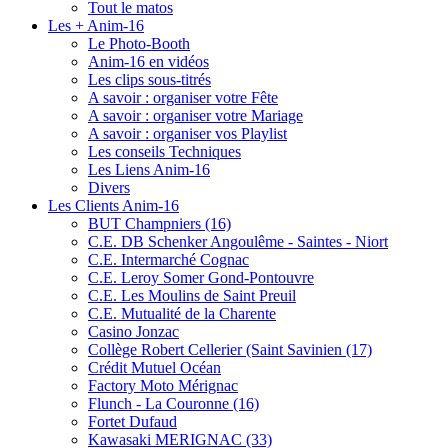
Tout le matos
Les + Anim-16
Le Photo-Booth
Anim-16 en vidéos
Les clips sous-titrés
A savoir : organiser votre Fête
A savoir : organiser votre Mariage
A savoir : organiser vos Playlist
Les conseils Techniques
Les Liens Anim-16
Divers
Les Clients Anim-16
BUT Champniers (16)
C.E. DB Schenker Angoulême - Saintes - Niort
C.E. Intermarché Cognac
C.E. Leroy Somer Gond-Pontouvre
C.E. Les Moulins de Saint Preuil
C.E. Mutualité de la Charente
Casino Jonzac
Collège Robert Cellerier (Saint Savinien (17)
Crédit Mutuel Océan
Factory Moto Mérignac
Flunch - La Couronne (16)
Fortet Dufaud
Kawasaki MERIGNAC (33)