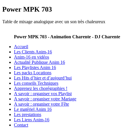
Power MPK 703
Table de mixage analogique avec un son très chaleureux
Power MPK 703 - Animation Charente - DJ Charente
Accueil
Les Clients Anim-16
Anim-16 en vidéos
Actualité Publique Anim 16
Les Playlistes Anim 16
Les packs Locations
Les Hits d’hier et d’aujourd’hui
Les conseils Techniques
Apprenez les chorégraphies !
A savoir : organiser vos Playlist
A savoir : organiser votre Mariage
A savoir : organiser votre Fête
Le matériel Anim 16
Les prestations
Les Liens Anim-16
Contact