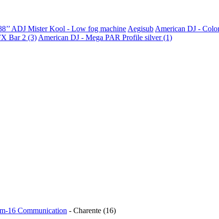
88’’
ADJ Mister Kool - Low fog machine
Aegisub
American DJ - Colo
X Bar 2 (3)
American DJ - Mega PAR Profile silver (1)
m-16 Communication
- Charente (16)