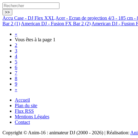
Accu Case - DJ Flex XXL
Acer - Ecran de projection 4/3 - 185 cm - 
Bar 2 (1)
American DJ - Fusion FX Bar 2 (2)
American DJ - Fusion F
«
Vous êtes à la page
1
2
3
4
5
6
7
8
9
»
Accueil
Plan du site
Flux RSS
Mentions Légales
Contact
Copyright © Anim-16 : animateur DJ (2000 - 2026) | Réalisation:
Ani