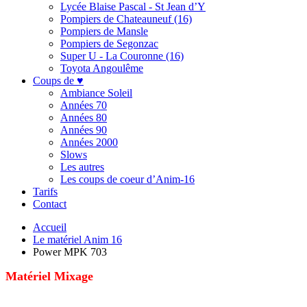
Lycée Blaise Pascal - St Jean d’Y
Pompiers de Chateauneuf (16)
Pompiers de Mansle
Pompiers de Segonzac
Super U - La Couronne (16)
Toyota Angoulême
Coups de ♥
Ambiance Soleil
Années 70
Années 80
Années 90
Années 2000
Slows
Les autres
Les coups de coeur d’Anim-16
Tarifs
Contact
Accueil
Le matériel Anim 16
Power MPK 703
Matériel Mixage