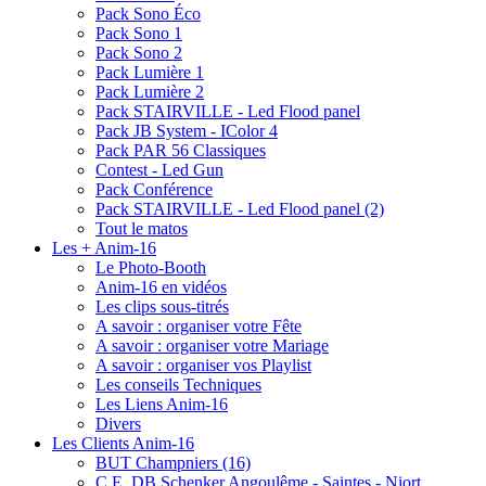
Pack Sono Éco
Pack Sono 1
Pack Sono 2
Pack Lumière 1
Pack Lumière 2
Pack STAIRVILLE - Led Flood panel
Pack JB System - IColor 4
Pack PAR 56 Classiques
Contest - Led Gun
Pack Conférence
Pack STAIRVILLE - Led Flood panel (2)
Tout le matos
Les + Anim-16
Le Photo-Booth
Anim-16 en vidéos
Les clips sous-titrés
A savoir : organiser votre Fête
A savoir : organiser votre Mariage
A savoir : organiser vos Playlist
Les conseils Techniques
Les Liens Anim-16
Divers
Les Clients Anim-16
BUT Champniers (16)
C.E. DB Schenker Angoulême - Saintes - Niort