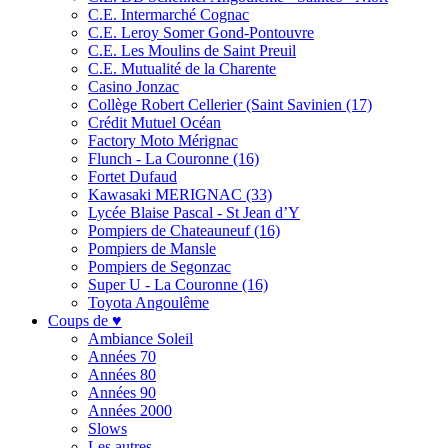
C.E. Intermarché Cognac
C.E. Leroy Somer Gond-Pontouvre
C.E. Les Moulins de Saint Preuil
C.E. Mutualité de la Charente
Casino Jonzac
Collège Robert Cellerier (Saint Savinien (17)
Crédit Mutuel Océan
Factory Moto Mérignac
Flunch - La Couronne (16)
Fortet Dufaud
Kawasaki MERIGNAC (33)
Lycée Blaise Pascal - St Jean d’Y
Pompiers de Chateauneuf (16)
Pompiers de Mansle
Pompiers de Segonzac
Super U - La Couronne (16)
Toyota Angoulême
Coups de ♥
Ambiance Soleil
Années 70
Années 80
Années 90
Années 2000
Slows
Les autres