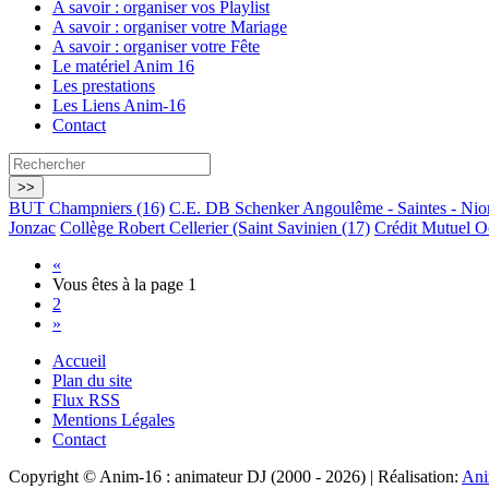
A savoir : organiser vos Playlist
A savoir : organiser votre Mariage
A savoir : organiser votre Fête
Le matériel Anim 16
Les prestations
Les Liens Anim-16
Contact
BUT Champniers (16)
C.E. DB Schenker Angoulême - Saintes - Nio
Jonzac
Collège Robert Cellerier (Saint Savinien (17)
Crédit Mutuel O
«
Vous êtes à la page
1
2
»
Accueil
Plan du site
Flux RSS
Mentions Légales
Contact
Copyright © Anim-16 : animateur DJ (2000 - 2026) | Réalisation:
Ani