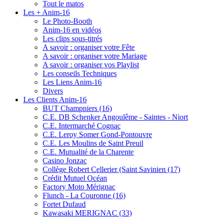
Tout le matos
Les + Anim-16
Le Photo-Booth
Anim-16 en vidéos
Les clips sous-titrés
A savoir : organiser votre Fête
A savoir : organiser votre Mariage
A savoir : organiser vos Playlist
Les conseils Techniques
Les Liens Anim-16
Divers
Les Clients Anim-16
BUT Champniers (16)
C.E. DB Schenker Angoulême - Saintes - Niort
C.E. Intermarché Cognac
C.E. Leroy Somer Gond-Pontouvre
C.E. Les Moulins de Saint Preuil
C.E. Mutualité de la Charente
Casino Jonzac
Collège Robert Cellerier (Saint Savinien (17)
Crédit Mutuel Océan
Factory Moto Mérignac
Flunch - La Couronne (16)
Fortet Dufaud
Kawasaki MERIGNAC (33)