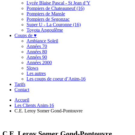
Lycée Blaise Pascal - St Jean d’Y
Pompiers de Chateauneuf (16)
Pompiers de Mansle
Pompiers de Segonzac
Super U - La Couronne (16)
Toyota Angoulême
Coups de ♥
Ambiance Soleil
Années 70
Années 80
Années 90
Années 2000
Slows
Les autres
Les coups de coeur d’Anim-16
Tarifs
Contact
Accueil
Les Clients Anim-16
C.E. Leroy Somer Gond-Pontouvre
C.E. Leroy Somer Gond-Pontouvre