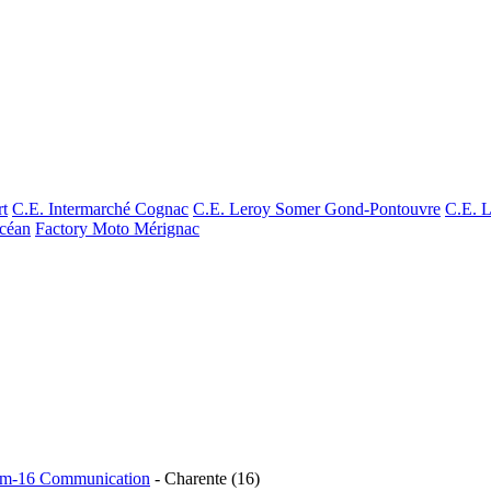
rt
C.E. Intermarché Cognac
C.E. Leroy Somer Gond-Pontouvre
C.E. L
céan
Factory Moto Mérignac
m-16 Communication
- Charente (16)