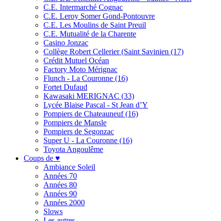
C.E. Intermarché Cognac
C.E. Leroy Somer Gond-Pontouvre
C.E. Les Moulins de Saint Preuil
C.E. Mutualité de la Charente
Casino Jonzac
Collège Robert Cellerier (Saint Savinien (17)
Crédit Mutuel Océan
Factory Moto Mérignac
Flunch - La Couronne (16)
Fortet Dufaud
Kawasaki MERIGNAC (33)
Lycée Blaise Pascal - St Jean d’Y
Pompiers de Chateauneuf (16)
Pompiers de Mansle
Pompiers de Segonzac
Super U - La Couronne (16)
Toyota Angoulême
Coups de ♥
Ambiance Soleil
Années 70
Années 80
Années 90
Années 2000
Slows
Les autres