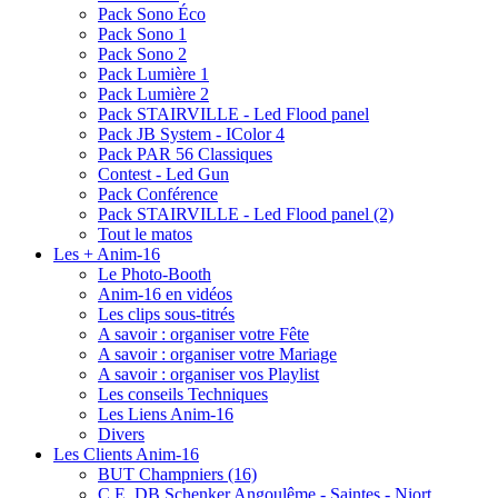
Pack Sono Éco
Pack Sono 1
Pack Sono 2
Pack Lumière 1
Pack Lumière 2
Pack STAIRVILLE - Led Flood panel
Pack JB System - IColor 4
Pack PAR 56 Classiques
Contest - Led Gun
Pack Conférence
Pack STAIRVILLE - Led Flood panel (2)
Tout le matos
Les + Anim-16
Le Photo-Booth
Anim-16 en vidéos
Les clips sous-titrés
A savoir : organiser votre Fête
A savoir : organiser votre Mariage
A savoir : organiser vos Playlist
Les conseils Techniques
Les Liens Anim-16
Divers
Les Clients Anim-16
BUT Champniers (16)
C.E. DB Schenker Angoulême - Saintes - Niort