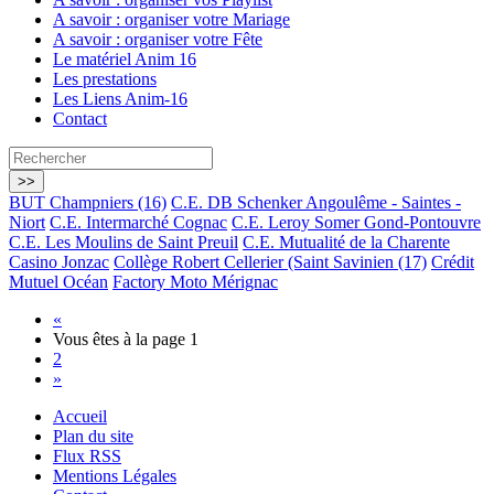
A savoir : organiser votre Mariage
A savoir : organiser votre Fête
Le matériel Anim 16
Les prestations
Les Liens Anim-16
Contact
BUT Champniers (16)
C.E. DB Schenker Angoulême - Saintes -
Niort
C.E. Intermarché Cognac
C.E. Leroy Somer Gond-Pontouvre
C.E. Les Moulins de Saint Preuil
C.E. Mutualité de la Charente
Casino Jonzac
Collège Robert Cellerier (Saint Savinien (17)
Crédit
Mutuel Océan
Factory Moto Mérignac
«
Vous êtes à la page
1
2
»
Accueil
Plan du site
Flux RSS
Mentions Légales