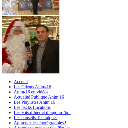
Accueil
Les Clients Anim-16
Anim-16 en vidéos
Actualité Publique Anim 16
Les Playlistes Anim 16
Les packs Locations
Les Hits d’hier et d’aujourd’hui
Les conseils Techniques
Apprenez les chorégraphies !
A savoir : organiser vos Playlist