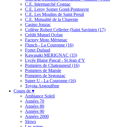
C.E. Intermarché Cognac
C.E. Leroy Somer Gond-Pontouvre
C.E. Les Moulins de Saint Preuil
C.E. Mutualité de la Charente
Casino Jonzac
Collège Robert Cellerier (Saint Savinien (17)
Crédit Mutuel Océan
Factory Moto Mérignac
Flunch - La Couronne (16)
Fortet Dufaud
Kawasaki MERIGNAC (33)
Lycée Blaise Pascal - St Jean d’Y
Pompiers de Chateauneuf (16)
Pompiers de Mansle
Pompiers de Segonzac
Super U - La Couronne (16)
Toyota Angoulême
Coups de ♥
Ambiance Soleil
Années 70
Années 80
Années 90
Années 2000
Slows
Les autres