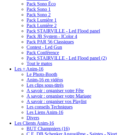
Pack Sono Éco
Pack Sono 1
Pack Sono 2
Pack Lumière 1
Pack Lumière 2
Pack STAIRVILLE - Led Flood panel
Pack JB System - IColor 4
Pack PAR 56 Classiques
Contest - Led Gun
Pack Conférence
Pack STAIRVILLE - Led Flood panel (2)
Tout le matos
Les + Anim-16
Le Photo-Booth
Anim-16 en vidéos
Les clips sous-titrés
A savoir : organiser votre Fête
A savoir : organiser votre Mariage
A savoir : organiser vos Playlist
Les conseils Techniques
Les Liens Anim-16
Divers
Les Clients Anim-16
BUT Champniers (16)
C.E. DB Schenker Angoulême - Saintes - Niort