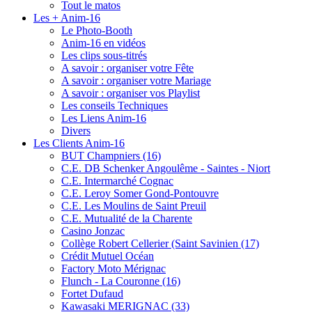
Tout le matos
Les + Anim-16
Le Photo-Booth
Anim-16 en vidéos
Les clips sous-titrés
A savoir : organiser votre Fête
A savoir : organiser votre Mariage
A savoir : organiser vos Playlist
Les conseils Techniques
Les Liens Anim-16
Divers
Les Clients Anim-16
BUT Champniers (16)
C.E. DB Schenker Angoulême - Saintes - Niort
C.E. Intermarché Cognac
C.E. Leroy Somer Gond-Pontouvre
C.E. Les Moulins de Saint Preuil
C.E. Mutualité de la Charente
Casino Jonzac
Collège Robert Cellerier (Saint Savinien (17)
Crédit Mutuel Océan
Factory Moto Mérignac
Flunch - La Couronne (16)
Fortet Dufaud
Kawasaki MERIGNAC (33)