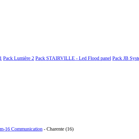
1
Pack Lumière 2
Pack STAIRVILLE - Led Flood panel
Pack JB Syst
m-16 Communication
- Charente (16)