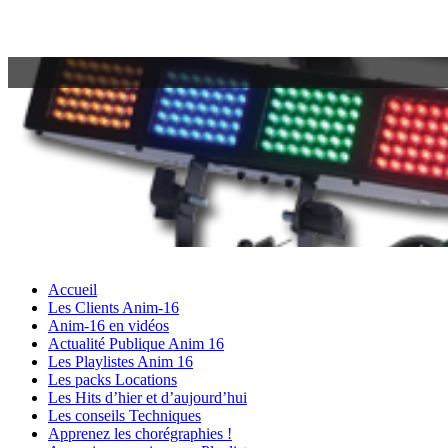
Accueil
Les Clients Anim-16
Anim-16 en vidéos
Actualité Publique Anim 16
Les Playlistes Anim 16
Les packs Locations
Les Hits d’hier et d’aujourd’hui
Les conseils Techniques
Apprenez les chorégraphies !