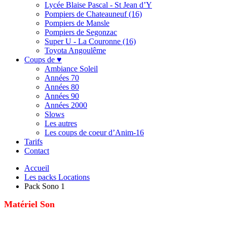
Lycée Blaise Pascal - St Jean d’Y
Pompiers de Chateauneuf (16)
Pompiers de Mansle
Pompiers de Segonzac
Super U - La Couronne (16)
Toyota Angoulême
Coups de ♥
Ambiance Soleil
Années 70
Années 80
Années 90
Années 2000
Slows
Les autres
Les coups de coeur d’Anim-16
Tarifs
Contact
Accueil
Les packs Locations
Pack Sono 1
Matériel Son