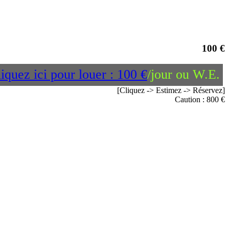
100 €
iquez ici pour louer : 100 €
/jour ou W.E.
[Cliquez -> Estimez -> Réservez]
Caution : 800 €