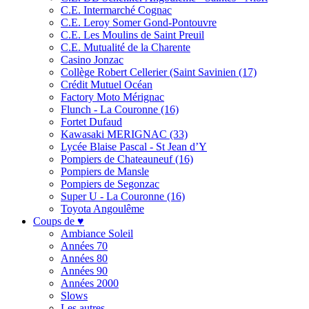
C.E. Intermarché Cognac
C.E. Leroy Somer Gond-Pontouvre
C.E. Les Moulins de Saint Preuil
C.E. Mutualité de la Charente
Casino Jonzac
Collège Robert Cellerier (Saint Savinien (17)
Crédit Mutuel Océan
Factory Moto Mérignac
Flunch - La Couronne (16)
Fortet Dufaud
Kawasaki MERIGNAC (33)
Lycée Blaise Pascal - St Jean d’Y
Pompiers de Chateauneuf (16)
Pompiers de Mansle
Pompiers de Segonzac
Super U - La Couronne (16)
Toyota Angoulême
Coups de ♥
Ambiance Soleil
Années 70
Années 80
Années 90
Années 2000
Slows
Les autres