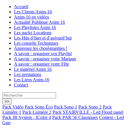
Accueil
Les Clients Anim-16
Anim-16 en vidéos
Actualité Publique Anim 16
Les Playlistes Anim 16
Les packs Locations
Les Hits d’hier et d’aujourd’hui
Les conseils Techniques
Apprenez les chorégraphies !
A savoir : organiser vos Playlist
A savoir : organiser votre Mariage
A savoir : organiser votre Fête
Le matériel Anim 16
Les prestations
Les Liens Anim-16
Contact
Pack Vidéo
Pack Sono Éco
Pack Sono 1
Pack Sono 2
Pack
Lumière 1
Pack Lumière 2
Pack STAIRVILLE - Led Flood panel
Pack JB System - IColor 4
Pack PAR 56 Classiques
Contest - Led
Gun