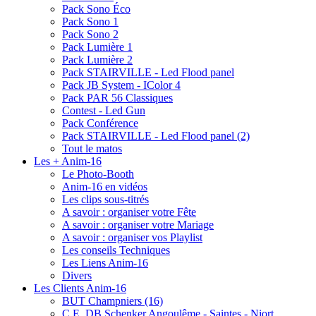
Pack Sono Éco
Pack Sono 1
Pack Sono 2
Pack Lumière 1
Pack Lumière 2
Pack STAIRVILLE - Led Flood panel
Pack JB System - IColor 4
Pack PAR 56 Classiques
Contest - Led Gun
Pack Conférence
Pack STAIRVILLE - Led Flood panel (2)
Tout le matos
Les + Anim-16
Le Photo-Booth
Anim-16 en vidéos
Les clips sous-titrés
A savoir : organiser votre Fête
A savoir : organiser votre Mariage
A savoir : organiser vos Playlist
Les conseils Techniques
Les Liens Anim-16
Divers
Les Clients Anim-16
BUT Champniers (16)
C.E. DB Schenker Angoulême - Saintes - Niort