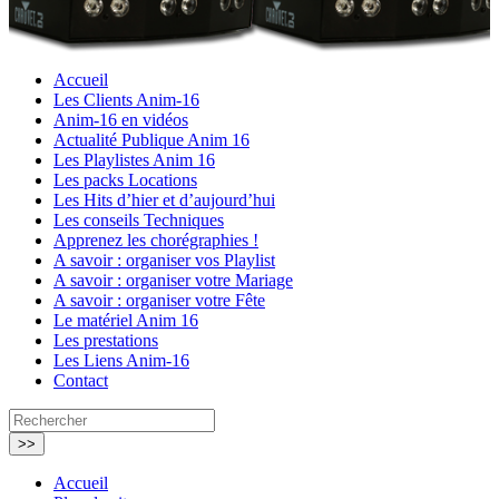
Accueil
Les Clients Anim-16
Anim-16 en vidéos
Actualité Publique Anim 16
Les Playlistes Anim 16
Les packs Locations
Les Hits d’hier et d’aujourd’hui
Les conseils Techniques
Apprenez les chorégraphies !
A savoir : organiser vos Playlist
A savoir : organiser votre Mariage
A savoir : organiser votre Fête
Le matériel Anim 16
Les prestations
Les Liens Anim-16
Contact
Accueil