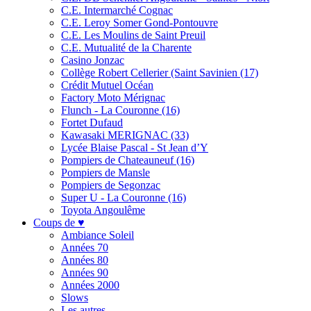
C.E. Intermarché Cognac
C.E. Leroy Somer Gond-Pontouvre
C.E. Les Moulins de Saint Preuil
C.E. Mutualité de la Charente
Casino Jonzac
Collège Robert Cellerier (Saint Savinien (17)
Crédit Mutuel Océan
Factory Moto Mérignac
Flunch - La Couronne (16)
Fortet Dufaud
Kawasaki MERIGNAC (33)
Lycée Blaise Pascal - St Jean d’Y
Pompiers de Chateauneuf (16)
Pompiers de Mansle
Pompiers de Segonzac
Super U - La Couronne (16)
Toyota Angoulême
Coups de ♥
Ambiance Soleil
Années 70
Années 80
Années 90
Années 2000
Slows
Les autres