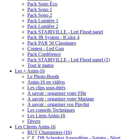
Pack Sono Éco
Pack Sono 1
Pack Sono 2
Pack Lumière 1
Pack Lumière 2
Pack STAIRVILLE - Led Flood panel
Pack JB System - IColor 4
Pack PAR 56 Classiques
Contest - Led Gun
Pack Conférence
Pack STAIRVILLE - Led Flood panel (2)
Tout le matos
Les + Anim-16
Le Photo-Booth
Anim-16 en vidéos
Les clips sous-titrés
A savoir : organiser votre Fête
A savoir : organiser votre Mariage
A savoir : organiser vos Playlist
Les conseils Techniques
Les Liens Anim-16
Divers
Les Clients Anim-16
BUT Champniers (16)
C.E. DB Schenker Angoulême - Saintes - Niort