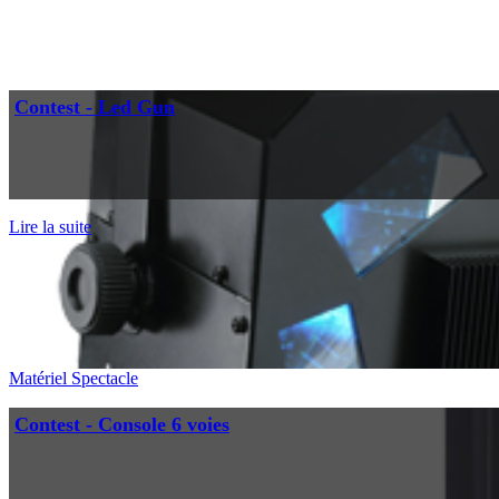
Contest - Led Gun
Lire la suite
Matériel Spectacle
Contest - Console 6 voies