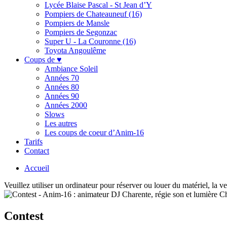
Lycée Blaise Pascal - St Jean d’Y
Pompiers de Chateauneuf (16)
Pompiers de Mansle
Pompiers de Segonzac
Super U - La Couronne (16)
Toyota Angoulême
Coups de ♥
Ambiance Soleil
Années 70
Années 80
Années 90
Années 2000
Slows
Les autres
Les coups de coeur d’Anim-16
Tarifs
Contact
Accueil
Veuillez utiliser un ordinateur pour réserver ou louer du matériel, la v
Contest