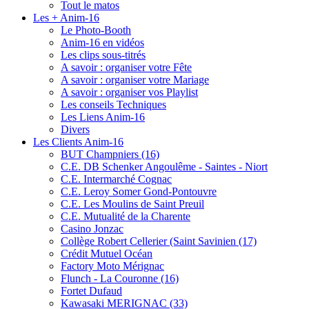
Tout le matos
Les + Anim-16
Le Photo-Booth
Anim-16 en vidéos
Les clips sous-titrés
A savoir : organiser votre Fête
A savoir : organiser votre Mariage
A savoir : organiser vos Playlist
Les conseils Techniques
Les Liens Anim-16
Divers
Les Clients Anim-16
BUT Champniers (16)
C.E. DB Schenker Angoulême - Saintes - Niort
C.E. Intermarché Cognac
C.E. Leroy Somer Gond-Pontouvre
C.E. Les Moulins de Saint Preuil
C.E. Mutualité de la Charente
Casino Jonzac
Collège Robert Cellerier (Saint Savinien (17)
Crédit Mutuel Océan
Factory Moto Mérignac
Flunch - La Couronne (16)
Fortet Dufaud
Kawasaki MERIGNAC (33)