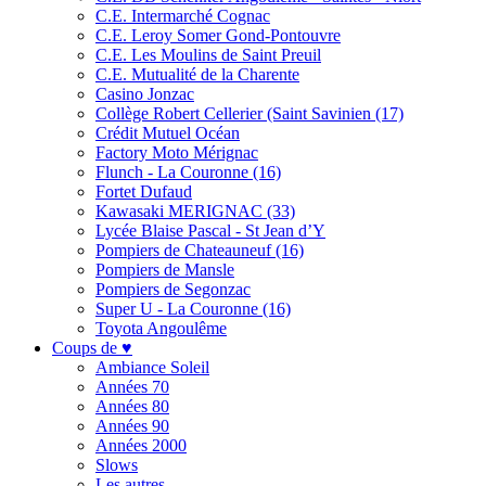
C.E. Intermarché Cognac
C.E. Leroy Somer Gond-Pontouvre
C.E. Les Moulins de Saint Preuil
C.E. Mutualité de la Charente
Casino Jonzac
Collège Robert Cellerier (Saint Savinien (17)
Crédit Mutuel Océan
Factory Moto Mérignac
Flunch - La Couronne (16)
Fortet Dufaud
Kawasaki MERIGNAC (33)
Lycée Blaise Pascal - St Jean d’Y
Pompiers de Chateauneuf (16)
Pompiers de Mansle
Pompiers de Segonzac
Super U - La Couronne (16)
Toyota Angoulême
Coups de ♥
Ambiance Soleil
Années 70
Années 80
Années 90
Années 2000
Slows
Les autres