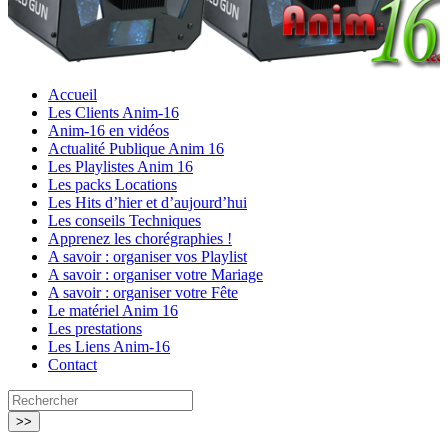
Accueil
Les Clients Anim-16
Anim-16 en vidéos
Actualité Publique Anim 16
Les Playlistes Anim 16
Les packs Locations
Les Hits d’hier et d’aujourd’hui
Les conseils Techniques
Apprenez les chorégraphies !
A savoir : organiser vos Playlist
A savoir : organiser votre Mariage
A savoir : organiser votre Fête
Le matériel Anim 16
Les prestations
Les Liens Anim-16
Contact