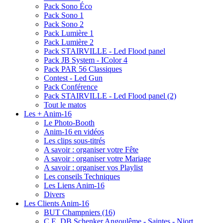
Pack Sono Éco
Pack Sono 1
Pack Sono 2
Pack Lumière 1
Pack Lumière 2
Pack STAIRVILLE - Led Flood panel
Pack JB System - IColor 4
Pack PAR 56 Classiques
Contest - Led Gun
Pack Conférence
Pack STAIRVILLE - Led Flood panel (2)
Tout le matos
Les + Anim-16
Le Photo-Booth
Anim-16 en vidéos
Les clips sous-titrés
A savoir : organiser votre Fête
A savoir : organiser votre Mariage
A savoir : organiser vos Playlist
Les conseils Techniques
Les Liens Anim-16
Divers
Les Clients Anim-16
BUT Champniers (16)
C.E. DB Schenker Angoulême - Saintes - Niort