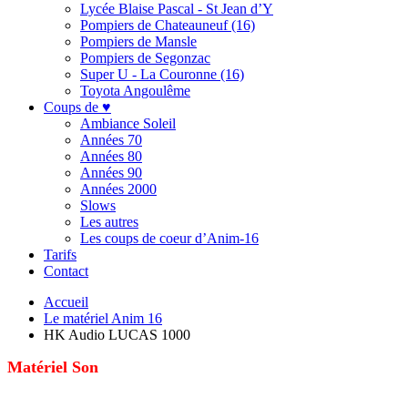
Lycée Blaise Pascal - St Jean d’Y
Pompiers de Chateauneuf (16)
Pompiers de Mansle
Pompiers de Segonzac
Super U - La Couronne (16)
Toyota Angoulême
Coups de ♥
Ambiance Soleil
Années 70
Années 80
Années 90
Années 2000
Slows
Les autres
Les coups de coeur d’Anim-16
Tarifs
Contact
Accueil
Le matériel Anim 16
HK Audio LUCAS 1000
Matériel Son