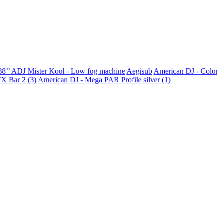
88’’
ADJ Mister Kool - Low fog machine
Aegisub
American DJ - Colo
X Bar 2 (3)
American DJ - Mega PAR Profile silver (1)