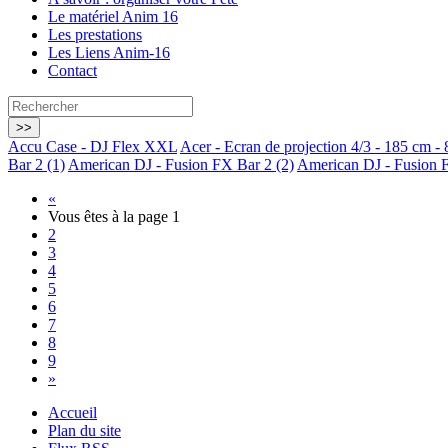
Le matériel Anim 16
Les prestations
Les Liens Anim-16
Contact
Accu Case - DJ Flex XXL
Acer - Ecran de projection 4/3 - 185 cm - 
Bar 2 (1)
American DJ - Fusion FX Bar 2 (2)
American DJ - Fusion F
«
Vous êtes à la page
1
2
3
4
5
6
7
8
9
»
Accueil
Plan du site