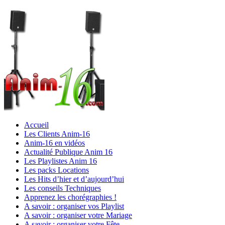
Accueil
Les Clients Anim-16
Anim-16 en vidéos
Actualité Publique Anim 16
Les Playlistes Anim 16
Les packs Locations
Les Hits d’hier et d’aujourd’hui
Les conseils Techniques
Apprenez les chorégraphies !
A savoir : organiser vos Playlist
A savoir : organiser votre Mariage
A savoir : organiser votre Fête