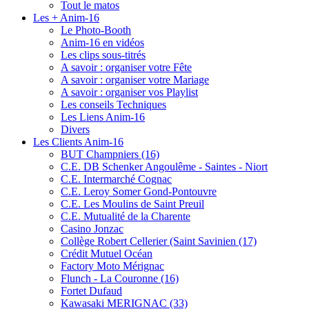
Tout le matos
Les + Anim-16
Le Photo-Booth
Anim-16 en vidéos
Les clips sous-titrés
A savoir : organiser votre Fête
A savoir : organiser votre Mariage
A savoir : organiser vos Playlist
Les conseils Techniques
Les Liens Anim-16
Divers
Les Clients Anim-16
BUT Champniers (16)
C.E. DB Schenker Angoulême - Saintes - Niort
C.E. Intermarché Cognac
C.E. Leroy Somer Gond-Pontouvre
C.E. Les Moulins de Saint Preuil
C.E. Mutualité de la Charente
Casino Jonzac
Collège Robert Cellerier (Saint Savinien (17)
Crédit Mutuel Océan
Factory Moto Mérignac
Flunch - La Couronne (16)
Fortet Dufaud
Kawasaki MERIGNAC (33)