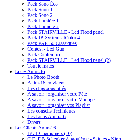
Pack Sono Éco
Pack Sono 1
Pack Sono 2
Pack Lumière 1
Pack Lumière 2
Pack STAIRVILLE - Led Flood panel
Pack JB System - IColor 4
Pack PAR 56 Classiques
Contest - Led Gun
Pack Conférence
Pack STAIRVILLE - Led Flood panel (2)
Tout le matos
Les + Anim-16
Le Photo-Booth
Anim-16 en vidéos
Les clips sous-titrés
A savoir : organiser votre Fête
A savoir : organiser votre Mariage
A savoir : organiser vos Playlist
Les conseils Techniques
Les Liens Anim-16
Divers
Les Clients Anim-16
BUT Champniers (16)
C.E. DB Schenker Angoulême - Saintes - Niort