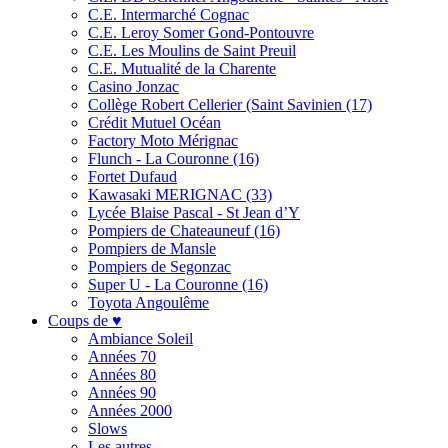
C.E. Intermarché Cognac
C.E. Leroy Somer Gond-Pontouvre
C.E. Les Moulins de Saint Preuil
C.E. Mutualité de la Charente
Casino Jonzac
Collège Robert Cellerier (Saint Savinien (17)
Crédit Mutuel Océan
Factory Moto Mérignac
Flunch - La Couronne (16)
Fortet Dufaud
Kawasaki MERIGNAC (33)
Lycée Blaise Pascal - St Jean d’Y
Pompiers de Chateauneuf (16)
Pompiers de Mansle
Pompiers de Segonzac
Super U - La Couronne (16)
Toyota Angoulême
Coups de ♥
Ambiance Soleil
Années 70
Années 80
Années 90
Années 2000
Slows
Les autres