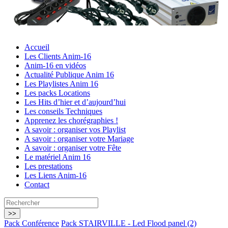
Accueil
Les Clients Anim-16
Anim-16 en vidéos
Actualité Publique Anim 16
Les Playlistes Anim 16
Les packs Locations
Les Hits d’hier et d’aujourd’hui
Les conseils Techniques
Apprenez les chorégraphies !
A savoir : organiser vos Playlist
A savoir : organiser votre Mariage
A savoir : organiser votre Fête
Le matériel Anim 16
Les prestations
Les Liens Anim-16
Contact
Pack Conférence
Pack STAIRVILLE - Led Flood panel (2)