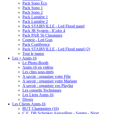
Pack Sono Éco
Pack Sono 1
Pack Sono 2
Pack Lumière 1
Pack Lumière 2
Pack STAIRVILLE - Led Flood panel
Pack JB System - IColor 4
Pack PAR 56 Classiques
Contest - Led Gun
Pack Conférence
Pack STAIRVILLE - Led Flood panel (2)
Tout le matos
Les + Anim-16
Le Photo-Booth
Anim-16 en vidéos
Les clips sous-titrés
A savoir : organiser votre Fête
A savoir : organiser votre Mariage
A savoir : organiser vos Playlist
Les conseils Techniques
Les Liens Anim-16
Divers
Les Clients Anim-16
BUT Champniers (16)
C.E. DB Schenker Angoulême - Saintes - Niort