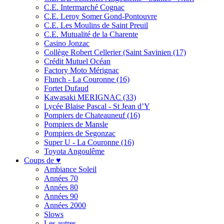
C.E. Intermarché Cognac
C.E. Leroy Somer Gond-Pontouvre
C.E. Les Moulins de Saint Preuil
C.E. Mutualité de la Charente
Casino Jonzac
Collège Robert Cellerier (Saint Savinien (17)
Crédit Mutuel Océan
Factory Moto Mérignac
Flunch - La Couronne (16)
Fortet Dufaud
Kawasaki MERIGNAC (33)
Lycée Blaise Pascal - St Jean d’Y
Pompiers de Chateauneuf (16)
Pompiers de Mansle
Pompiers de Segonzac
Super U - La Couronne (16)
Toyota Angoulême
Coups de ♥
Ambiance Soleil
Années 70
Années 80
Années 90
Années 2000
Slows
Les autres