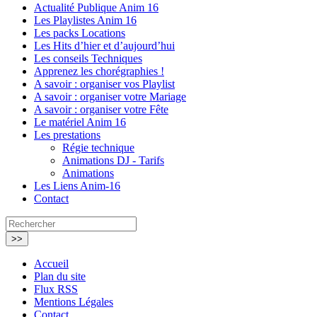
Actualité Publique Anim 16
Les Playlistes Anim 16
Les packs Locations
Les Hits d’hier et d’aujourd’hui
Les conseils Techniques
Apprenez les chorégraphies !
A savoir : organiser vos Playlist
A savoir : organiser votre Mariage
A savoir : organiser votre Fête
Le matériel Anim 16
Les prestations
Régie technique
Animations DJ - Tarifs
Animations
Les Liens Anim-16
Contact
Accueil
Plan du site
Flux RSS
Mentions Légales
Contact