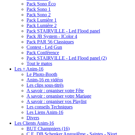
Pack Sono Éco
Pack Sono 1
Pack Sono 2
Pack Lumière 1
Pack Lumière 2
Pack STAIRVILLE - Led Flood panel
Pack JB System - IColor 4
Pack PAR 56 Classiques
Contest - Led Gun
Pack Conférence
Pack STAIRVILLE - Led Flood panel (2)
Tout le matos
Les + Anim-16
Le Photo-Booth
Anim-16 en vidéos
Les clips sous-titrés
A savoir : organiser votre Fête
A savoir : organiser votre Mariage
A savoir : organiser vos Playlist
Les conseils Techniques
Les Liens Anim-16
Divers
Les Clients Anim-16
BUT Champniers (16)
C.E. DB Schenker Angoulême - Saintes - Niort