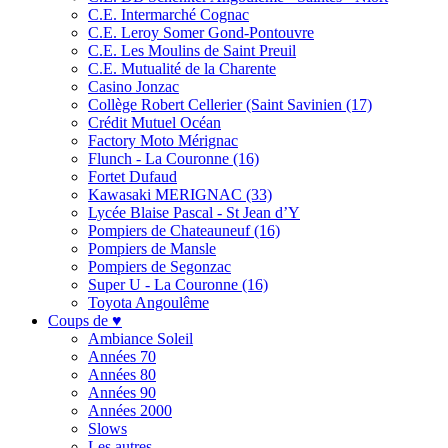
C.E. Intermarché Cognac
C.E. Leroy Somer Gond-Pontouvre
C.E. Les Moulins de Saint Preuil
C.E. Mutualité de la Charente
Casino Jonzac
Collège Robert Cellerier (Saint Savinien (17)
Crédit Mutuel Océan
Factory Moto Mérignac
Flunch - La Couronne (16)
Fortet Dufaud
Kawasaki MERIGNAC (33)
Lycée Blaise Pascal - St Jean d’Y
Pompiers de Chateauneuf (16)
Pompiers de Mansle
Pompiers de Segonzac
Super U - La Couronne (16)
Toyota Angoulême
Coups de ♥
Ambiance Soleil
Années 70
Années 80
Années 90
Années 2000
Slows
Les autres